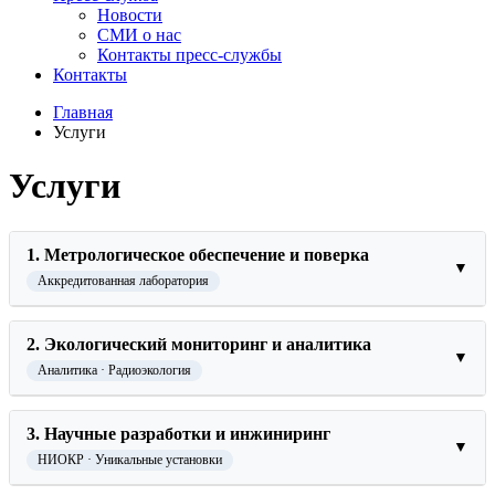
Новости
СМИ о нас
Контакты пресс-службы
Контакты
Главная
Услуги
Услуги
1. Метрологическое обеспечение и поверка
▼
Аккредитованная лаборатория
Поверка средств измерений гидрометеорологического
2. Экологический мониторинг и аналитика
назначения (по скорости ветра, по направлению ветра, по
▼
температуре, по относительной влажности воздуха, по
Аналитика · Радиоэкология
атмосферному давлению, по количеству осадков, по
гидростатическому давлению).
Комплексное обследование и мониторинг уровней
Поверка средств измерений параметров потока, расхода,
3. Научные разработки и инжиниринг
загрязнения окружающей среды (воздух, осадки, вода, донные
▼
уровня (анемометры, термоанемометры, плювиографы,
отложения, почвы, биообъекты):
НИОКР · Уникальные установки
осадкомеры, трубки напорные).
химическими токсикантами (тяжёлые металлы, пестициды,
Поверка средств измерений давления (барометры, барографы