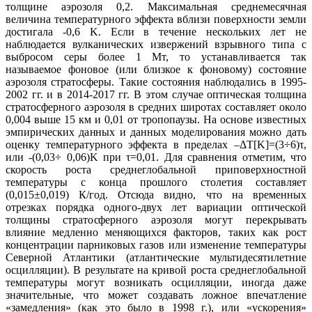
толщине аэрозоля 0,2. Максимальная среднемесячная
величина температурного эффекта вблизи поверхности земли
достигала -0,6 K. Если в течение нескольких лет не
наблюдается вулканических извержений взрывного типа с
выбросом серы более 1 Мт, то устанавливается так
называемое фоновое (или близкое к фоновому) состояние
аэрозоля стратосферы. Такие состояния наблюдались в 1995-
2002 гг. и в 2014-2017 гг. В этом случае оптическая толщина
стратосферного аэрозоля в средних широтах составляет около
0,004 выше 15 км и 0,01 от тропопаузы. На основе известных
эмпирических данных и данных моделирования можно дать
оценку температурного эффекта в пределах –ΔT[K]=(3÷6)τ,
или -(0,03÷ 0,06)K при τ=0,01. Для сравнения отметим, что
скорость роста среднеглобальной приповерхностной
температуры с конца прошлого столетия составляет
(0,015±0,019) К/год. Отсюда видно, что на временных
отрезках порядка одного-двух лет вариации оптической
толщины стратосферного аэрозоля могут перекрывать
влияние медленно меняющихся факторов, таких как рост
концентрации парниковых газов или изменение температуры
Северной Атлантики (атлантические мультидесятилетние
осцилляции). В результате на кривой роста среднеглобальной
температуры могут возникать осцилляции, иногда даже
значительные, что может создавать ложное впечатление
«замедления» (как это было в 1998 г.), или «ускорения»