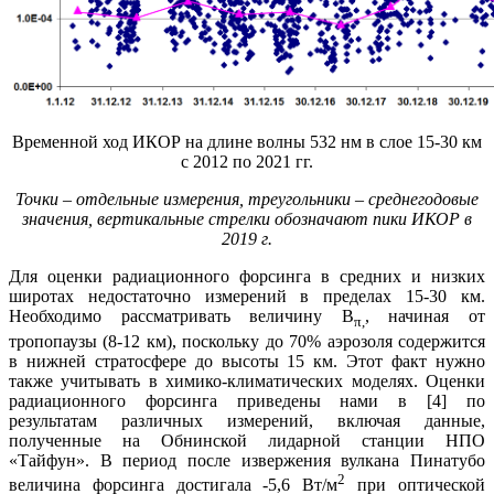
Временной ход ИКОР на длине волны 532 нм в слое 15-30 км
с 2012 по 2021 гг.
Точки – отдельные измерения, треугольники – среднегодовые
значения, вертикальные стрелки обозначают пики ИКОР в
2019 г.
Для оценки радиационного форсинга в средних и низких
широтах недостаточно измерений в пределах 15-30 км.
Необходимо рассматривать величину B
, начиная от
π
,
тропопаузы (8-12 км), поскольку до 70% аэрозоля содержится
в нижней стратосфере до высоты 15 км. Этот факт нужно
также учитывать в химико-климатических моделях. Оценки
радиационного форсинга приведены нами в [4] по
результатам различных измерений, включая данные,
полученные на Обнинской лидарной станции НПО
«Тайфун». В период после извержения вулкана Пинатубо
2
величина форсинга достигала -5,6 Вт/м
при оптической