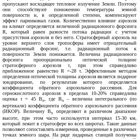
пропускают восходящее тепловое излучение Земли. Поэтому
они способствуют понижению температуры земной
поверхности и, в определенной степени, компенсируют
эффект парниковых газов. Количественно влияние аэрозоля
на климат определяется величиной радиационного форсинга
R, который равен разности потока радиации с учетом
присутствия аэрозоля и без него. Стратосферный аэрозоль на
уровне верхнего слоя тропосферы имеет отрицательный
радиационный форсинг, т.е. радиационный поток к
поверхности Земли понижается. Величина радиационного
форсинга пропорционально оптической толщине
стратосферного аэрозоля τ, при этом справедливо
приближенное равенство R =-28 τ. Эффективным методом
определения оптической толщины аэрозоля является лидарное
зондирование, по результатам которого определяется
коэффициента обратного аэрозольного рассеяния. Для
сернокислотного аэрозоля в пределах 10-20% справедлива
оценка τ = 45 B
, где B
– величина интегрального (по
π
π
вертикали) коэффициента обратного аэрозольного рассеяния
(ИКОР). Величину B
определяют в различном диапазоне
π
высоте, при этом часто используется интервал 15-30 км,
который лежит в стратосфере во всех широтах. Такие данные
позволяют сопоставлять измерения, проведенные в различных
точках земного шара. На ряде лидарных станций получены