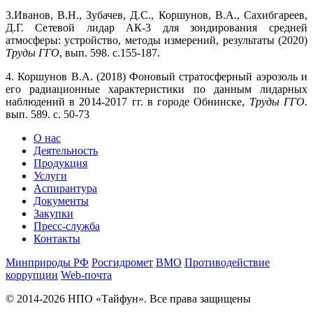
3.Иванов, В.Н., Зубачев, Д.С., Коршунов, В.А., Сахибгареев,
Д.Г. Сетевой лидар АК-3 для зондирования средней
атмосферы: устройство, методы измерений, результаты (2020)
Труды ГГО
, вып. 598. с.155-187.
4. Коршунов В.А. (2018) Фоновый стратосферный аэрозоль и
его радиационные характеристики по данным лидарных
наблюдений в 2014-2017 гг. в городе Обнинске,
Труды ГГО.
вып. 589. с. 50-73
О нас
Деятельность
Продукция
Услуги
Аспирантура
Документы
Закупки
Пресс-служба
Контакты
Минприроды РФ
Росгидромет
ВМО
Противодействие
коррупции
Web-почта
© 2014-2026 НПО «Тайфун». Все права защищены