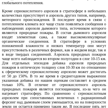
глобального потепления.
Кроме сернокислотного аэрозоля в стратосфере в небольших
количествах присутствует и аэрозоль других типов, например,
метеорного происхождения. В последнее время в связи с
потеплением климата все чаще стали появляться сообщения о
наблюдениях аэрозоля дымового типа, источником которого
являются природные пожары. В состав дымового аэрозоля
входят элементная сажа, а также высокомолекулярные
органические соединения. В стратосфере в условиях
пониженной влажности и низких температур они могут
присутствовать в различных формах, как в жидком виде, так и
в виде твердых соединений. Аэрозоль природных пожаров
чаще всего наблюдается во втором полугодии в слое 10-15 км.
Для отдельных эпизодов добавка аэрозоля природных
пожаров в оптическую толщину слоя 10-30 км по отношению
к сферическому сернокислотному аэрозолю может достигать
от 50 до 150%. В то же время в среднегодовом выражении
указанная добавка по нашим оценкам составляет в среднем
только 10%. В отличие от сернокислотного аэрозоль
природных пожаров является поглощающим, из-за чего он
нагревает стратосферу. По сравнению с сернокислотным
аэрозолем при сопоставимых величинах τ радиационный
форсинг над дымовым слоем уменьшается, но на поверхности
земли он остается примерно таким же. В последние пять лет