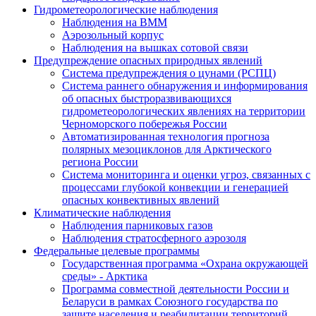
Гидрометеорологические наблюдения
Наблюдения на ВММ
Аэрозольный корпус
Наблюдения на вышках сотовой связи
Предупреждение опасных природных явлений
Система предупреждения о цунами (РСПЦ)
Система раннего обнаружения и информирования
об опасных быстроразвивающихся
гидрометеорологических явлениях на территории
Черноморского побережья России
Автоматизированная технология прогноза
полярных мезоциклонов для Арктического
региона России
Система мониторинга и оценки угроз, связанных с
процессами глубокой конвекции и генерацией
опасных конвективных явлений
Климатические наблюдения
Наблюдения парниковых газов
Наблюдения стратосферного аэрозоля
Федеральные целевые программы
Государственная программа «Охрана окружающей
среды» - Арктика
Программа совместной деятельности России и
Беларуси в рамках Союзного государства по
защите населения и реабилитации территорий,