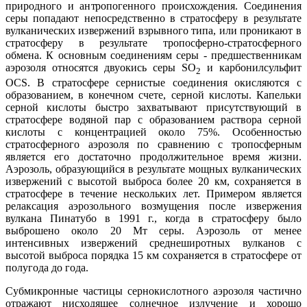
природного и антропогенного происхождения. Соединения
серы попадают непосредственно в стратосферу в результате
вулканических извержений взрывного типа, или проникают в
стратосферу в результате тропосферно-стратосферного
обмена. К основным соединениям серы - предшественникам
аэрозоля относятся двуокись серы SO
и карбонилсульфит
2
OCS. В стратосфере сернистые соединения окисляются с
образованием, в конечном счете, серной кислоты. Капельки
серной кислоты быстро захватывают присутствующий в
стратосфере водяной пар с образованием раствора серной
кислоты с концентрацией около 75%. Особенностью
стратосферного аэрозоля по сравнению с тропосферным
является его достаточно продолжительное время жизни.
Аэрозоль, образующийся в результате мощных вулканических
извержений с высотой выброса более 20 км, сохраняется в
стратосфере в течение нескольких лет. Примером является
релаксация аэрозольного возмущения после извержения
вулкана Пинатубо в 1991 г., когда в стратосферу было
выброшено около 20 Мт серы. Аэрозоль от менее
интенсивных извержений среднеширотных вулканов с
высотой выброса порядка 15 км сохраняется в стратосфере от
полугода до года.
Субмикронные частицы сернокислотного аэрозоля частично
отражают нисходящее солнечное излучение и хорошо