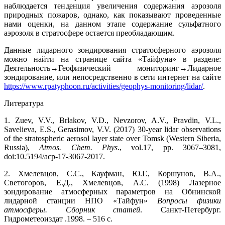
наблюдается тенденция увеличения содержания аэрозоля
природных пожаров, однако, как показывают проведенные
нами оценки, на данном этапе содержание сульфатного
аэрозоля в стратосфере остается преобладающим.
Данные лидарного зондирования стратосферного аэрозоля
можно найти на странице сайта «Тайфуна» в разделе:
Деятельность→Геофизический мониторинг→Лидарное
зондирование, или непосредственно в сети интернет на сайте
https://www.rpatyphoon.ru/activities/geophys-monitoring/lidar/
.
Литература
1. Zuev, V.V., Brlakov, V.D., Nevzorov, A.V., Pravdin, V.L.,
Savelieva, E.S., Gerasimov, V.V. (2017) 30-year lidar observations
of the stratospheric aerosol layer state over Tomsk (Western Siberia,
Russia),
Atmos. Chem. Phys
., vol.17, pp. 3067–3081,
doi:10.5194/acp-17-3067-2017.
2. Хмелевцов, С.С., Кауфман, Ю.Г., Коршунов, В.А.,
Светогоров, Е.Д., Хмелевцов, А.С. (1998) Лазерное
зондирование атмосферных параметров на Обнинской
лидарной станции НПО «Тайфун»
Вопросы физики
атмосферы. Сборник статей
. Санкт-Петербург.
Гидрометеоиздат .1998. – 516 с.