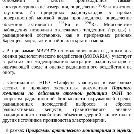
отложений и биоты производились гамма-
90
спектрометрические измерения, определение
Sr и изотопов
плутония. Из природных радионуклидов в пробах
поверхностной морской воды производилось определение
226
228
объемной активности
Ra и
Ra. Многолетние
наблюдения позволили отслеживать тенденции (тренды) в
радиационной обстановке, как в прибрежных районах
Баренцева моря, так и в районах открытого моря.
-
В программе
МАГАТЭ
по моделированию и данным для
оценки радиологического воздействия (MODARIA), участвует
в работах по моделированию миграции радионуклидов в
окружающей среде и оценке радиационного воздействия на
биоту.
-
Специалисты НПО «Тайфун» участвуют в ежегодных
сессиях и проводят экспертизы документов
Научного
комитета по действию атомной радиации ООН
по
вопросам радиационной безопасности окружающей среды,
радиационных последствий выбросов и сбросов
радиоактивных веществ, сравнительного анализа
радиационного воздействия объектов ядерной энергетики и
других источников производства электроэнергии.
-
В рамках
Программы арктического мониторинга и оценки