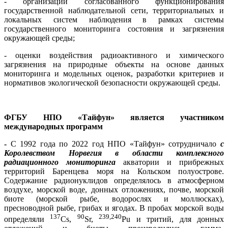
- организации согласованного функционирования
государственной наблюдательной сети, территориальных и
локальных систем наблюдения в рамках системы
государственного мониторинга состояния и загрязнения
окружающей среды;
- оценки воздействия радиоактивного и химического
загрязнения на природные объекты на основе данных
мониторинга и модельных оценок, разработки критериев и
нормативов экологической безопасности окружающей среды.
ФГБУ НПО «Тайфун» является участником
международных программ
-
С 1992 года по 2022 год НПО «Тайфун» сотрудничало
с
Королевством Норвегия в области комплексного
радиационного мониторинга
акватории и прибрежных
территорий Баренцева моря на Кольском полуострове.
Содержание радионуклидов определялось в атмосферном
воздухе, морской воде, донных отложениях, почве, морской
биоте (морской рыбе, водорослях и моллюсках),
пресноводной рыбе, грибах и ягодах. В пробах морской воды
137
90
239,240
определяли
Cs,
Sr,
Pu и тритий, для донных