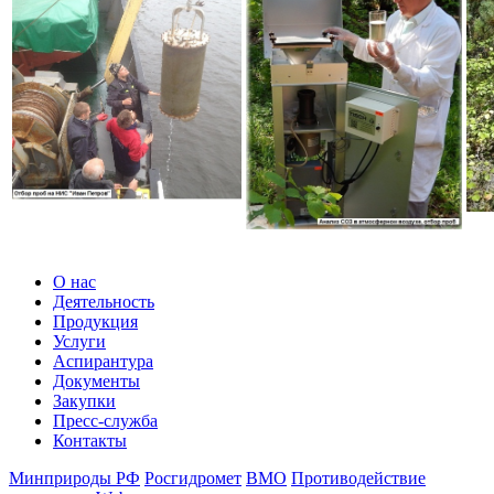
О нас
Деятельность
Продукция
Услуги
Аспирантура
Документы
Закупки
Пресс-служба
Контакты
Минприроды РФ
Росгидромет
ВМО
Противодействие