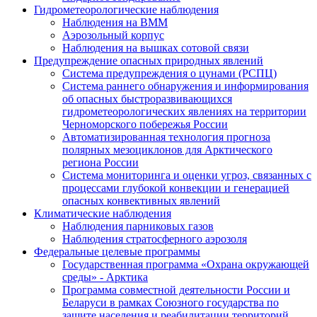
Гидрометеорологические наблюдения
Наблюдения на ВММ
Аэрозольный корпус
Наблюдения на вышках сотовой связи
Предупреждение опасных природных явлений
Система предупреждения о цунами (РСПЦ)
Система раннего обнаружения и информирования
об опасных быстроразвивающихся
гидрометеорологических явлениях на территории
Черноморского побережья России
Автоматизированная технология прогноза
полярных мезоциклонов для Арктического
региона России
Система мониторинга и оценки угроз, связанных с
процессами глубокой конвекции и генерацией
опасных конвективных явлений
Климатические наблюдения
Наблюдения парниковых газов
Наблюдения стратосферного аэрозоля
Федеральные целевые программы
Государственная программа «Охрана окружающей
среды» - Арктика
Программа совместной деятельности России и
Беларуси в рамках Союзного государства по
защите населения и реабилитации территорий,